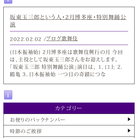
坂東玉三郎という人・2月博多座・特別舞踊公
演
ブログ
歌舞伎
2022.02.02 /
(日本振袖始) 2月博多座は歌舞伎興行の月 今回
は、主役として坂東玉三郎さんをお迎えします。
「坂東玉三郎 特別舞踊公演」演目は、 1．口上 2．
鶴亀 3．日本振袖始 一つ目の奇蹟につな
1
カテゴリー
お便りのバックナンバー
時節のご挨拶