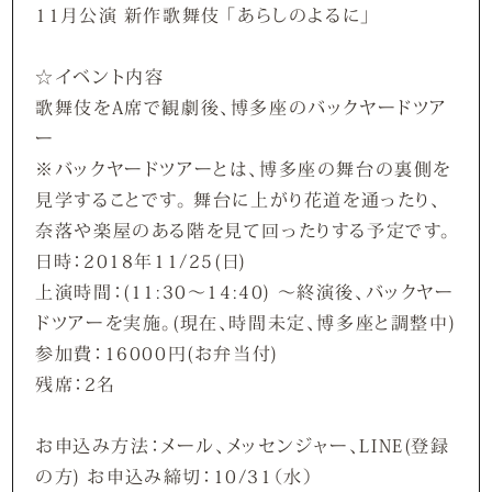
11月公演 新作歌舞伎 「あらしのよるに」
☆イベント内容
歌舞伎をA席で観劇後、博多座のバックヤードツア
ー
※バックヤードツアーとは、博多座の舞台の裏側を
見学することです。 舞台に上がり花道を通ったり、
奈落や楽屋のある階を見て回ったりする予定です。
日時：2018年11/25(日)
上演時間：(11:30～14:40) 〜終演後、バックヤー
ドツアーを実施。(現在、時間未定、博多座と調整中)
参加費：16000円(お弁当付)
残席：2名
お申込み方法：メール、メッセンジャー、LINE(登録
の方) お申込み締切：10/31（水）