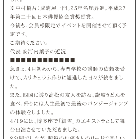
※中村橋吾：成駒屋一門。25年名題昇進。平成27
年第二十回日本俳優協会賞奨励賞。
今後も、会員様限定でイベントを開催させて頂く予
定です。
ご期待ください。
代表 安河内葉子の近況
■■■■■■■■■■■■
急きょ、4月初めから、専門学校の講師の依頼を受
けて、カリキュラム作りに邁進した日々が続きまし
た。
また、四国に渡り高松の友人を訪ね、讃岐うどんを
食べ、帰りには人生最初で最後のバンジージャンプ
の体験をしました。
4/19には、博多座で「細雪」のエキストラとして舞
台出演させていただきました。
8分間でしたが、脇役の俳優さんのリードで楽しい