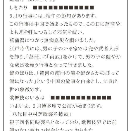
しきたり ■■■■■■■■■■■■
5月の行事には、端午の節句があります。
この行事は中国で始まったもので、この日に菖蒲や
よもぎを軒につるして邪気を祓い、
菖蒲湯につかり無病息災を願いました。
江戸時代には、男の子のいる家では兜や武者人形
を飾り、「菖蒲」に「尚武」をかけて、男の子の健やか
な成長を願う行事となって行きました。
鯉のぼりは、「黄河の龍門の滝を鯉がさかのぼって
龍になった」という中国の故事を由来とし、立身出
世の象徴です。
歌舞伎のいろは ■■■■■■■■■■■■
いよいよ、６月博多座で公演が始まります。
「八代目中村芝翫襲名披露」
親子四名同時襲名となっており、歌舞伎界では前
例のない晴れの舞台となっております。