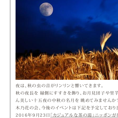
夜は、秋の虫の音がリンリンと響いてきます。
秋の夜長を 縁側にすすきを飾り、お月見団子や里芋
ん美しい十五夜の中秋の名月を 眺めてみませんか
木乃花の会、今後のイベントは下記を予定しており
2016年9月23日
「カジュアルな茶の湯」ニッポンが