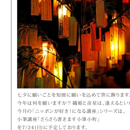
七夕に願いごとを短冊に願いを込めて笹に飾ります
今年は何を願いますか？ 織姫と彦星は、逢えるとい
今月の「ニッポンが好き！になる講座」シリーズは、
小筆講座「さらさら書きます小筆小町」
を7/24(日)に予定しております。