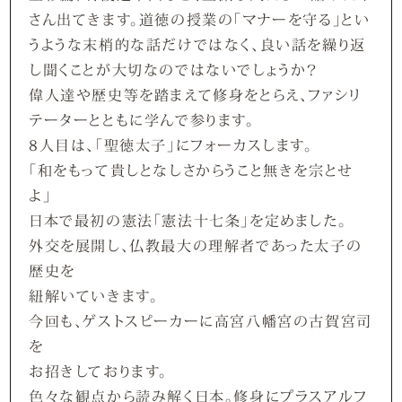
さん出
てきます。道徳の授業の「マナーを守る」とい
うような末
梢的な話だけではなく、良い話を繰り返
し聞くことが大切
なのではないでしょうか？
偉人達や歴史等を踏まえて修身をとらえ、ファシリ
テータ
ーとともに学んで参ります。
8人目は、「聖徳太子」にフォーカスします。
「和をもって貴しとなしさからうこと無きを宗とせ
よ」
日本で最初の憲法「憲法十七条」を定めました。
外交を展開し、仏教最大の理解者であった太子の
歴史を
紐解いていきます。
今回も、ゲストスピーカーに高宮八幡宮の古賀宮司
を
お招きしております。
色々な観点から読み解く日本。修身にプラスアルフ